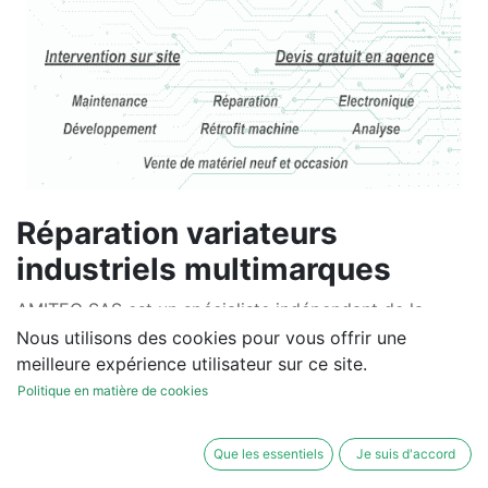
Réparation variateurs
industriels multimarques
AMITEC SAS est un spécialiste indépendant de la
réparation de variateurs industriels multimarques.
Nous utilisons des cookies pour vous offrir une
Nous intervenons sur les variateurs, servovariateurs et
meilleure expérience utilisateur sur ce site.
motoréducteurs de toutes marques : SEW, Danfoss,
Politique en matière de cookies
Lenze, Siemens, Bosch Rexroth, Schneider Electric,
ABB, B&R, Beckhoff, Vacon et bien d’autres. Grâce à
Que les essentiels
Je suis d'accord
notre atelier équipé et à nos bancs de test, nous