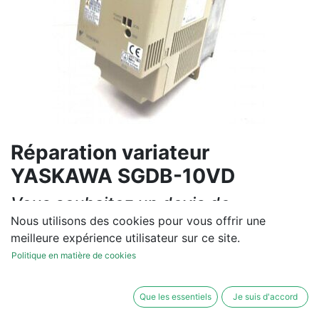
Réparation variateur
YASKAWA SGDB-10VD
Vous souhaitez un devis de
réparation ou de vente, un
Nous utilisons des cookies pour vous offrir une
meilleure expérience utilisateur sur ce site.
diagnostic sur site?
Politique en matière de cookies
Contactez-nous
Que les essentiels
Je suis d'accord
Conditions générales