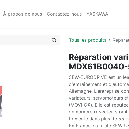
À propos de nous
Contactez-nous
YASKAWA
Tous les produits
Répara
Réparation var
MDX61B0040-
SEW‑EURODRIVE est un lead
d'entraînement et d'automat
Allemagne. L'entreprise co
variateurs, servomoteurs e
(MOVI‑C®). Elle est réputée
de nombreux secteurs (autom
Présente dans plus de 55 p
En France, sa filiale SEW‑