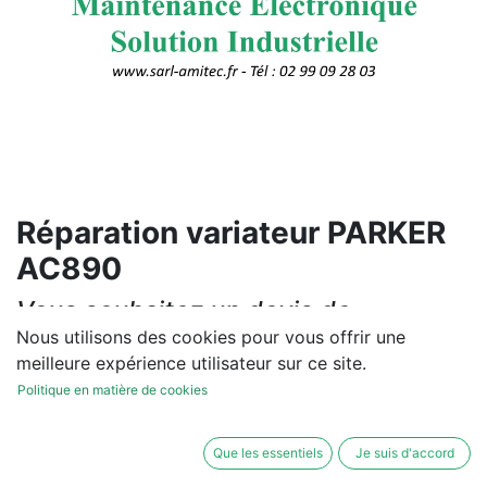
Réparation variateur PARKER
AC890
Vous souhaitez un devis de
réparation ou de vente, un
Nous utilisons des cookies pour vous offrir une
meilleure expérience utilisateur sur ce site.
diagnostic sur site?
Politique en matière de cookies
Contactez-nous
Que les essentiels
Je suis d'accord
Conditions générales