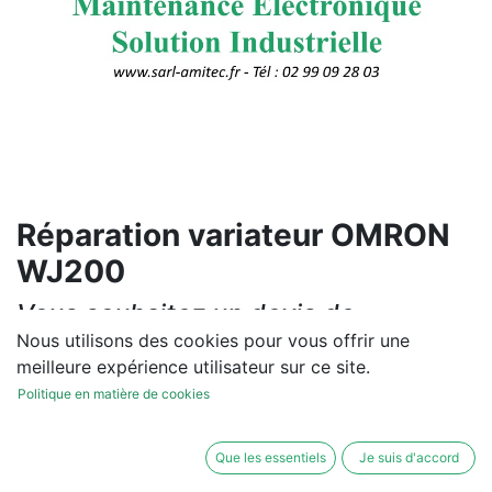
Réparation variateur OMRON
WJ200
Vous souhaitez un devis de
réparation ou de vente, un
Nous utilisons des cookies pour vous offrir une
meilleure expérience utilisateur sur ce site.
diagnostic sur site?
Politique en matière de cookies
Contactez-nous
Que les essentiels
Je suis d'accord
Conditions générales