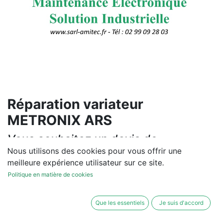
Réparation variateur
METRONIX ARS
Vous souhaitez un devis de
réparation ou de vente, un
Nous utilisons des cookies pour vous offrir une
meilleure expérience utilisateur sur ce site.
diagnostic sur site?
Politique en matière de cookies
Contactez-nous
Que les essentiels
Je suis d'accord
Conditions générales