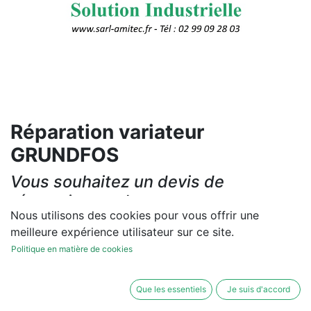
Réparation variateur
GRUNDFOS
Vous souhaitez un devis de
réparation ou de vente, un
Nous utilisons des cookies pour vous offrir une
diagnostic sur site?
meilleure expérience utilisateur sur ce site.
Contactez-nous
Politique en matière de cookies
Conditions générales
Que les essentiels
Je suis d'accord
Les réparations et les ventes sont garanties