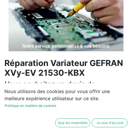
Réparation Variateur GEFRAN
XVy-EV 21530-KBX
Vous souhaitez un devis de
réparation ou de vente, un
Nous utilisons des cookies pour vous offrir une
meilleure expérience utilisateur sur ce site.
diagnostic sur site?
Politique en matière de cookies
Contactez-nous
Que les essentiels
Je suis d'accord
Conditions générales