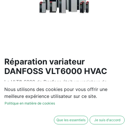
Réparation variateur
DANFOSS VLT6000 HVAC
Le VLT® 6000 de Danfoss était un variateur de
fréquence dédié aux applications HVAC (chauffage,
Nous utilisons des cookies pour vous offrir une
ventilation, climatisation). Conçu pour piloter
meilleure expérience utilisateur sur ce site.
efficacement pompes et ventilateurs, il offrait des
Politique en matière de cookies
fonctions avancées comme le PID intégré,
l’optimisation énergétique automatique (AEO) et le
Que les essentiels
Je suis d'accord
mode veille. Il intégrait des options de communication