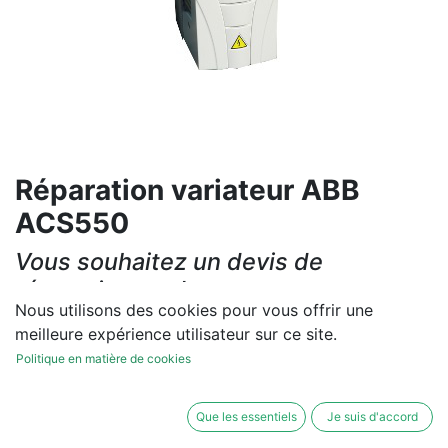
Réparation variateur ABB
ACS550
Vous souhaitez un devis de
réparation ou de vente, un
Nous utilisons des cookies pour vous offrir une
diagnostic sur site?
meilleure expérience utilisateur sur ce site.
Contactez-nous
Politique en matière de cookies
Conditions générales
Que les essentiels
Je suis d'accord
Les réparations et les ventes sont garanties