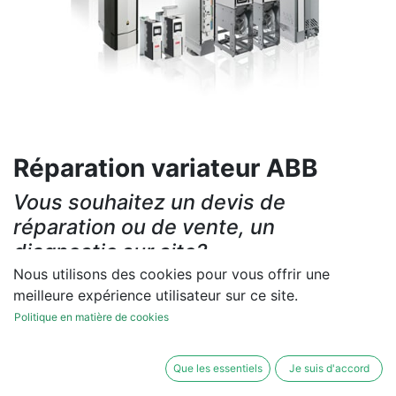
Réparation variateur ABB
Vous souhaitez un devis de
réparation ou de vente, un
diagnostic sur site?
Nous utilisons des cookies pour vous offrir une
Contactez-nous
meilleure expérience utilisateur sur ce site.
Politique en matière de cookies
Conditions générales
Les réparations et les ventes sont garanties
Que les essentiels
Je suis d'accord