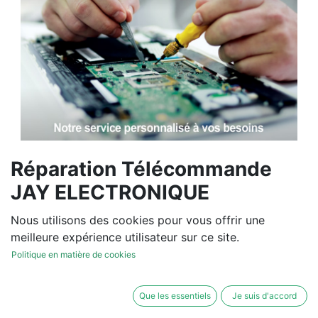
Réparation Télécommande
JAY ELECTRONIQUE
ORELD2SL1
Nous utilisons des cookies pour vous offrir une
meilleure expérience utilisateur sur ce site.
Vous souhaitez un devis de
Politique en matière de cookies
réparation ou de vente, un
diagnostic sur site?
Que les essentiels
Je suis d'accord
Contactez-nous