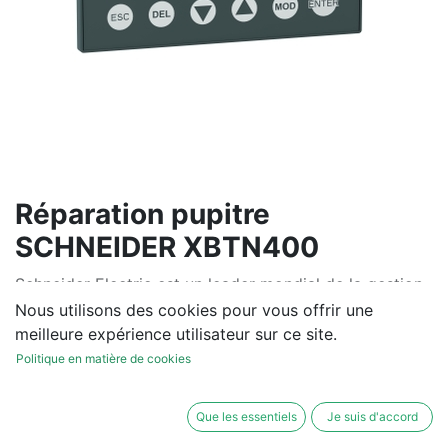
Réparation pupitre
SCHNEIDER XBTN400
Schneider Electric est un leader mondial de la gestion
de l’énergie et de l’automatisation industrielle. Sa
Nous utilisons des cookies pour vous offrir une
division dédiée aux solutions de contrôle moteur offre
meilleure expérience utilisateur sur ce site.
une gamme complète et intégrée de produits pour les
Politique en matière de cookies
applications industrielles.
Que les essentiels
Je suis d'accord
IHM (Interfaces Homme-Machine) : Vijeo Designer,