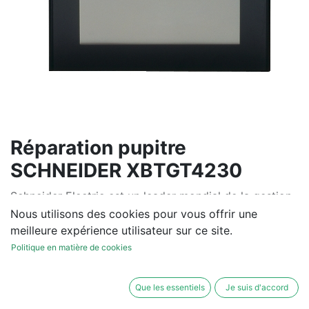
Réparation pupitre
SCHNEIDER XBTGT4230
Schneider Electric est un leader mondial de la gestion
de l’énergie et de l’automatisation industrielle. Sa
Nous utilisons des cookies pour vous offrir une
division dédiée aux solutions de contrôle moteur offre
meilleure expérience utilisateur sur ce site.
une gamme complète et intégrée de produits pour les
Politique en matière de cookies
applications industrielles.
Que les essentiels
Je suis d'accord
IHM (Interfaces Homme-Machine) : Vijeo Designer,