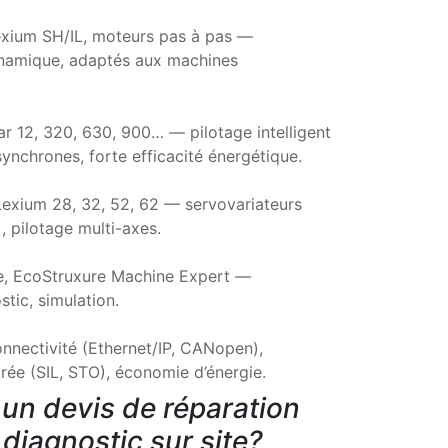
exium SH/IL, moteurs pas à pas —
ynamique, adaptés aux machines
var 12, 320, 630, 900… — pilotage intelligent
ynchrones, forte efficacité énergétique.
exium 28, 32, 52, 62 — servovariateurs
, pilotage multi-axes.
ve, EcoStruxure Machine Expert —
tic, simulation.
connectivité (Ethernet/IP, CANopen),
rée (SIL, STO), économie d’énergie.
un devis de réparation
 diagnostic sur site?