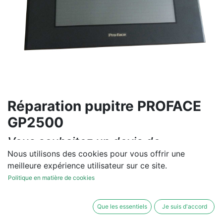
Réparation pupitre PROFACE
GP2500
Vous souhaitez un devis de
réparation ou de vente, un
Nous utilisons des cookies pour vous offrir une
meilleure expérience utilisateur sur ce site.
diagnostic sur site?
Politique en matière de cookies
Contactez-nous
Que les essentiels
Je suis d'accord
Conditions générales