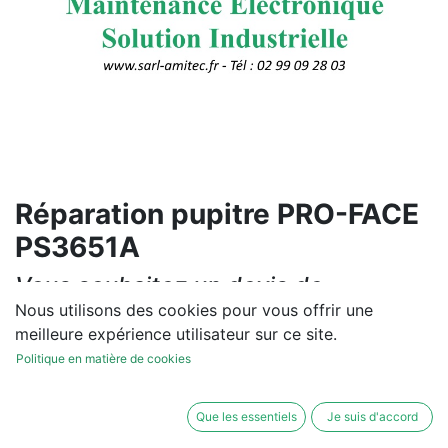
Réparation pupitre PRO-FACE
PS3651A
Vous souhaitez un devis de
réparation ou de vente, un
Nous utilisons des cookies pour vous offrir une
meilleure expérience utilisateur sur ce site.
diagnostic sur site?
Politique en matière de cookies
Contactez-nous
Que les essentiels
Je suis d'accord
Conditions générales