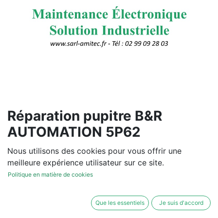
Réparation pupitre B&R
AUTOMATION 5P62
AUTOMATION PC
Nous utilisons des cookies pour vous offrir une
meilleure expérience utilisateur sur ce site.
Vous souhaitez un devis de
Politique en matière de cookies
réparation ou de vente, un
diagnostic sur site?
Que les essentiels
Je suis d'accord
Contactez-nous