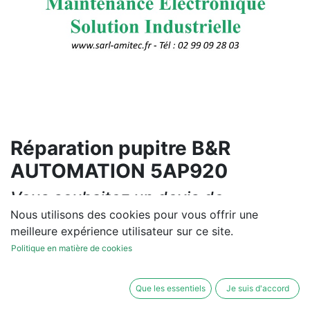
Réparation pupitre B&R
AUTOMATION 5AP920
Vous souhaitez un devis de
réparation ou de vente, un
Nous utilisons des cookies pour vous offrir une
meilleure expérience utilisateur sur ce site.
diagnostic sur site?
Politique en matière de cookies
Contactez-nous
Que les essentiels
Je suis d'accord
Conditions générales