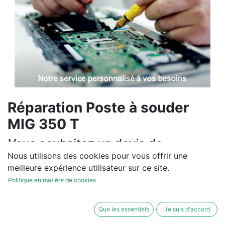
Réparation Poste à souder
MIG 350 T
Vous souhaitez un devis de
réparation ou de vente, un
Nous utilisons des cookies pour vous offrir une
meilleure expérience utilisateur sur ce site.
diagnostic sur site?
Politique en matière de cookies
Contactez-nous
Que les essentiels
Je suis d'accord
Conditions générales