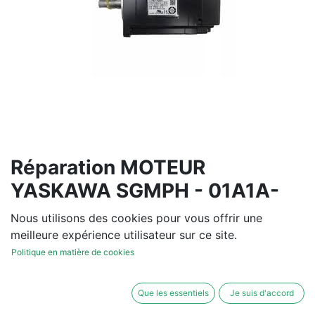
Réparation MOTEUR
YASKAWA SGMPH - 01A1A-
YR12
Nous utilisons des cookies pour vous offrir une
meilleure expérience utilisateur sur ce site.
Vous souhaitez un devis de
Politique en matière de cookies
réparation ou de vente, un
diagnostic sur site?
Que les essentiels
Je suis d'accord
Contactez-nous