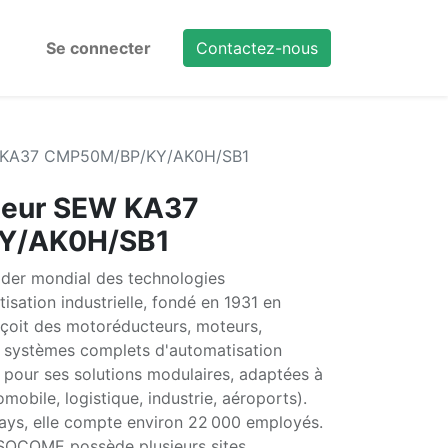
Se connecter
Contactez-nous
W KA37 CMP50M/BP/KY/AK0H/SB1
teur SEW KA37
Y/AK0H/SB1
er mondial des technologies
isation industrielle, fondé en 1931 en
nçoit des motoréducteurs, moteurs,
t systèmes complets d'automatisation
 pour ses solutions modulaires, adaptées à
obile, logistique, industrie, aéroports).
ays, elle compte environ 22 000 employés.
USOCOME possède plusieurs sites