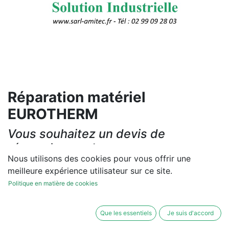
Réparation matériel
EUROTHERM
Vous souhaitez un devis de
réparation ou de vente, un
Nous utilisons des cookies pour vous offrir une
diagnostic sur site?
meilleure expérience utilisateur sur ce site.
Contactez-nous
Politique en matière de cookies
Conditions générales
Que les essentiels
Je suis d'accord
Les réparations et les ventes sont garanties