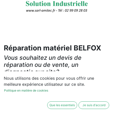
Réparation matériel BELFOX
Vous souhaitez un devis de
réparation ou de vente, un
diagnostic sur site?
Nous utilisons des cookies pour vous offrir une
Contactez-nous
meilleure expérience utilisateur sur ce site.
Politique en matière de cookies
Conditions générales
Les réparations et les ventes sont garanties
Que les essentiels
Je suis d'accord