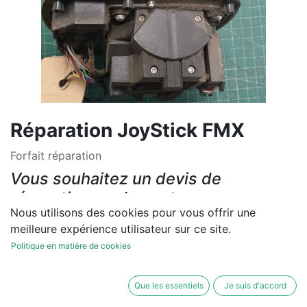
Réparation JoyStick FMX
Forfait réparation
Vous souhaitez un devis de
réparation ou de vente, un
Nous utilisons des cookies pour vous offrir une
diagnostic sur site?
meilleure expérience utilisateur sur ce site.
Contactez-nous
Politique en matière de cookies
Conditions générales
Que les essentiels
Je suis d'accord
Les réparations et les ventes sont garanties