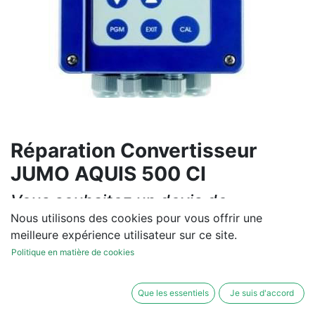
Réparation Convertisseur
JUMO AQUIS 500 CI
Vous souhaitez un devis de
réparation ou de vente, un
Nous utilisons des cookies pour vous offrir une
meilleure expérience utilisateur sur ce site.
diagnostic sur site?
Politique en matière de cookies
Contactez-nous
Que les essentiels
Je suis d'accord
Conditions générales