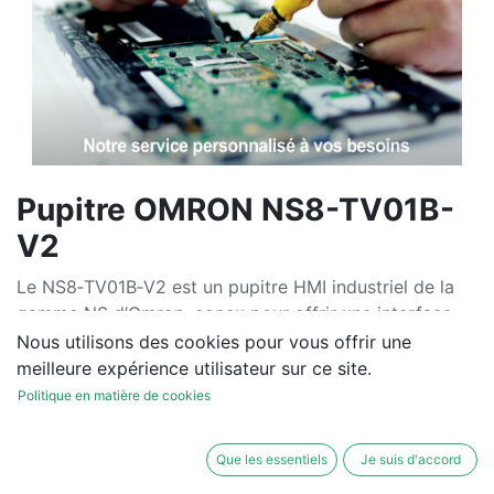
Pupitre OMRON NS8-TV01B-
V2
Le NS8‑TV01B‑V2 est un pupitre HMI industriel de la
gamme NS d’Omron, conçu pour offrir une interface
fiable et intuitive entre l’opérateur et les systèmes
Nous utilisons des cookies pour vous offrir une
automatisés.
meilleure expérience utilisateur sur ce site.
Politique en matière de cookies
Écran tactile TFT 8,4″ couleur (640×480 px), avec
affichage 32 768 couleurs pour une excellente lisibilité.
Que les essentiels
Je suis d'accord