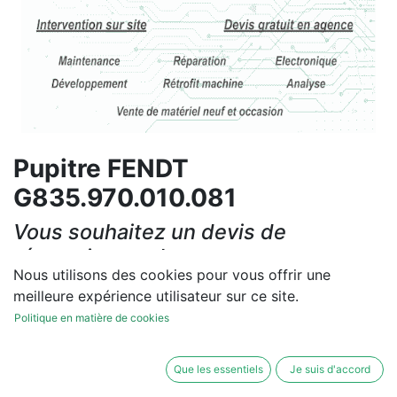
Pupitre FENDT
G835.970.010.081
Vous souhaitez un devis de
réparation ou de vente, un
Nous utilisons des cookies pour vous offrir une
diagnostic sur site?
meilleure expérience utilisateur sur ce site.
Contactez-nous
Politique en matière de cookies
Conditions générales
Que les essentiels
Je suis d'accord
Les réparations et les ventes sont garanties