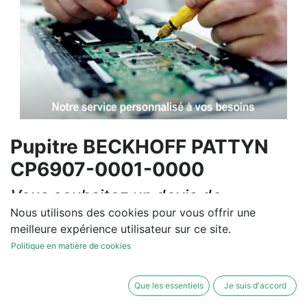
Pupitre BECKHOFF PATTYN
CP6907-0001-0000
Vous souhaitez un devis de
réparation ou de vente, un
Nous utilisons des cookies pour vous offrir une
meilleure expérience utilisateur sur ce site.
diagnostic sur site?
Politique en matière de cookies
Contactez-nous
Que les essentiels
Je suis d'accord
Conditions générales