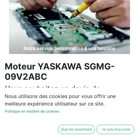
Moteur YASKAWA SGMG-
09V2ABC
Vous souhaitez un devis de
réparation ou de vente, un
Nous utilisons des cookies pour vous offrir une
meilleure expérience utilisateur sur ce site.
diagnostic sur site?
Politique en matière de cookies
Contactez-nous
Que les essentiels
Je suis d'accord
Conditions générales