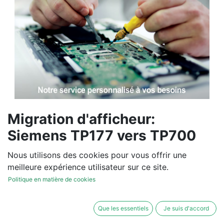
Migration d'afficheur:
Siemens TP177 vers TP700
Comfort
Nous utilisons des cookies pour vous offrir une
meilleure expérience utilisateur sur ce site.
Vous souhaitez un devis de
Politique en matière de cookies
réparation ou de vente, un
diagnostic sur site?
Que les essentiels
Je suis d'accord
Contactez-nous