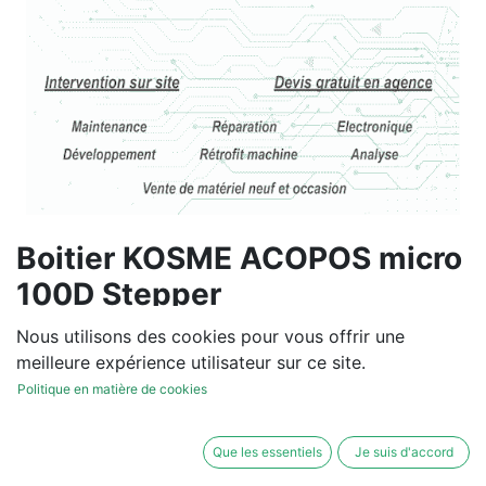
Boitier KOSME ACOPOS micro
100D Stepper
8SD100XD.C04X-K01
Nous utilisons des cookies pour vous offrir une
meilleure expérience utilisateur sur ce site.
Vous souhaitez un devis de
Politique en matière de cookies
réparation ou de vente, un
diagnostic sur site?
Que les essentiels
Je suis d'accord
Contactez-nous