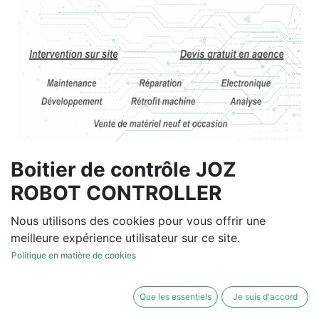
Boitier de contrôle JOZ
ROBOT CONTROLLER
20.301.010
Nous utilisons des cookies pour vous offrir une
meilleure expérience utilisateur sur ce site.
Vous souhaitez un devis de
Politique en matière de cookies
réparation ou de vente, un
diagnostic sur site?
Que les essentiels
Je suis d'accord
Contactez-nous