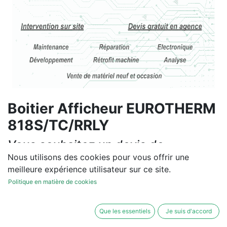
Boitier Afficheur EUROTHERM
818S/TC/RRLY
Vous souhaitez un devis de
réparation ou de vente, un
Nous utilisons des cookies pour vous offrir une
meilleure expérience utilisateur sur ce site.
diagnostic sur site?
Politique en matière de cookies
Contactez-nous
Que les essentiels
Je suis d'accord
Conditions générales