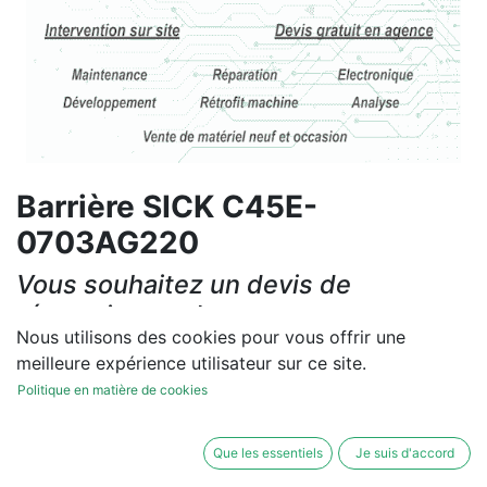
Barrière SICK C45E-
0703AG220
Vous souhaitez un devis de
réparation ou de vente, un
Nous utilisons des cookies pour vous offrir une
diagnostic sur site?
meilleure expérience utilisateur sur ce site.
Contactez-nous
Politique en matière de cookies
Conditions générales
Que les essentiels
Je suis d'accord
Les réparations et les ventes sont garanties