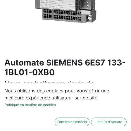
Automate SIEMENS 6ES7 133-
1BL01-0XB0
Vous souhaitez un devis de
réparation ou de vente, un
Nous utilisons des cookies pour vous offrir une
meilleure expérience utilisateur sur ce site.
diagnostic sur site?
Politique en matière de cookies
Contactez-nous
Que les essentiels
Je suis d'accord
Conditions générales