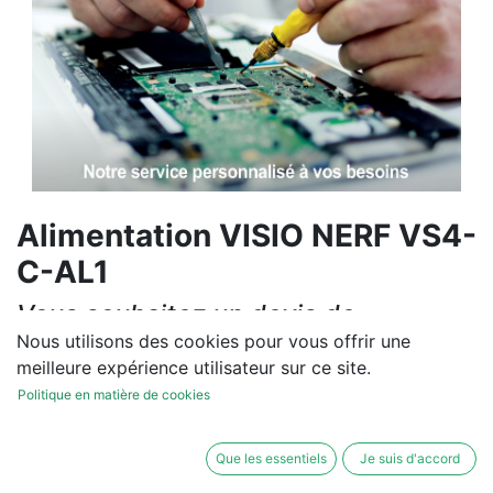
Alimentation VISIO NERF VS4-
C-AL1
Vous souhaitez un devis de
réparation ou de vente, un
Nous utilisons des cookies pour vous offrir une
meilleure expérience utilisateur sur ce site.
diagnostic sur site?
Politique en matière de cookies
Contactez-nous
Que les essentiels
Je suis d'accord
Conditions générales