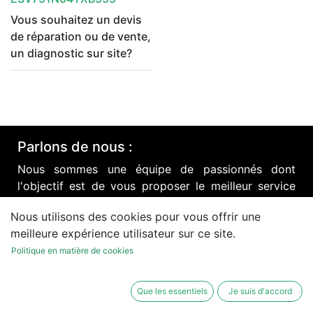
Vous souhaitez un devis
de réparation ou de vente,
un diagnostic sur site?
Parlons de nous :
Nous sommes une équipe de passionnés dont
l'objectif est de vous proposer le meilleur service
dans la réparation de matériel électronique
Nous utilisons des cookies pour vous offrir une
industriel.
meilleure expérience utilisateur sur ce site.
Nous vous assurons un service optimal de
Politique en matière de cookies
réparation de matériel électronique, tous types et
toutes marques.
Que les essentiels
Je suis d'accord
AMITEC est une société du groupe