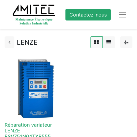
Contactez-nous
LENZE
Réparation variateur
LENZE
ESV751N04TXB555